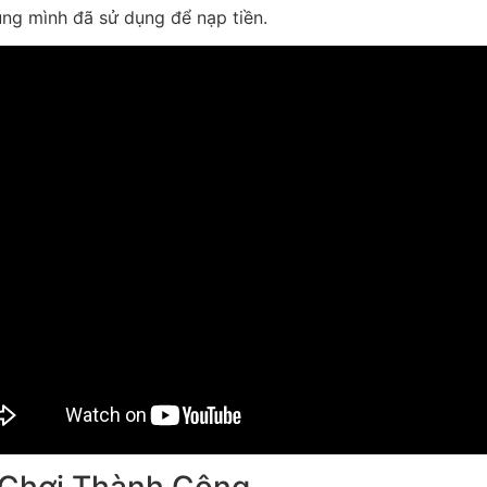
ụng mình đã sử dụng để nạp tiền.