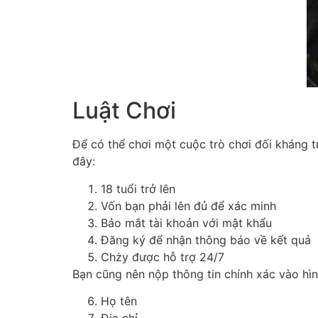
Luật Chơi
Để có thể chơi một cuộc trò chơi đối kháng t
đây:
18 tuổi trở lên
Vốn bạn phải lên đủ để xác minh
Bảo mắt tài khoản với mật khẩu
Đăng ký để nhận thông báo về kết quả
Chży được hỗ trợ 24/7
Bạn cũng nên nộp thông tin chính xác vào hì
Họ tên
Địa chỉ