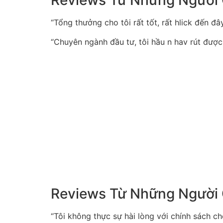
Reviews Từ Những Người
“Tổng thưởng cho tôi rất tốt, rất hlick đến đây
“Chuyên ngành đầu tư, tôi hầu n hav rút được 
Reviews Từ Những Người 
“Tôi không thực sự hài lòng với chính sách c