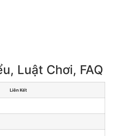
ểu, Luật Chơi, FAQ
Liên Kết