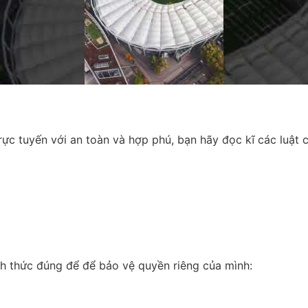
rực tuyến với an toàn và hợp phú, bạn hãy đọc kĩ các luật
nh thức đúng để để bảo vệ quyền riêng của mình: