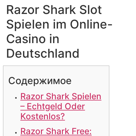
Razor Shark Slot
Spielen im Online-
Casino in
Deutschland
Содержимое
Razor Shark Spielen
– Echtgeld Oder
Kostenlos?
Razor Shark Free: