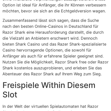
Option ist ideal für Anfänger, die ihr Können verbessern
möchten, bevor sie sich an die Echtgeldversion wagen.
Zusammenfassend lässt sich sagen, dass die Suche
nach den besten Online-Casinos in Deutschland für
Razor Shark eine Herausforderung darstellt, die durch
die Vielzahl an Anbietern erschwert wird. Dennoch
bieten Shark Casino und das Razer Shark-spezialisierte
Casino hervorragende Optionen, die sowohl für
Anfänger als auch für erfahrene Spieler geeignet sind.
Nutzen Sie die Möglichkeit, Razor Shark free oder Razor
Shark kostenlos auszuprobieren, und erleben Sie das
Abenteuer des Razor Shark auf Ihrem Weg zum Sieg.
Freispiele Within Diesem
Slot
In der Welt der virtuellen Spielautomaten hat Razor