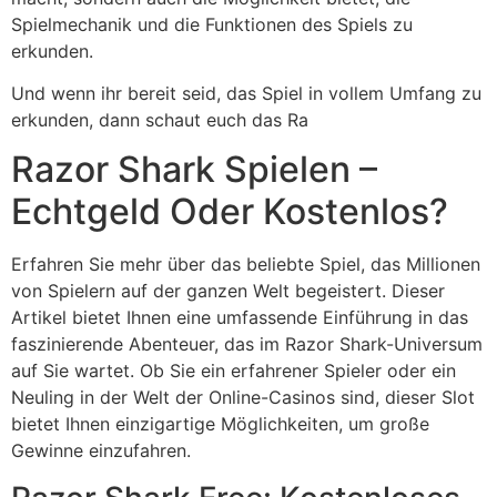
Spielmechanik und die Funktionen des Spiels zu
erkunden.
Und wenn ihr bereit seid, das Spiel in vollem Umfang zu
erkunden, dann schaut euch das Ra
Razor Shark Spielen –
Echtgeld Oder Kostenlos?
Erfahren Sie mehr über das beliebte Spiel, das Millionen
von Spielern auf der ganzen Welt begeistert. Dieser
Artikel bietet Ihnen eine umfassende Einführung in das
faszinierende Abenteuer, das im Razor Shark-Universum
auf Sie wartet. Ob Sie ein erfahrener Spieler oder ein
Neuling in der Welt der Online-Casinos sind, dieser Slot
bietet Ihnen einzigartige Möglichkeiten, um große
Gewinne einzufahren.