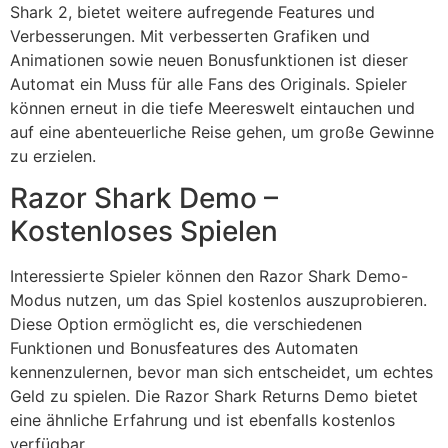
Shark 2, bietet weitere aufregende Features und
Verbesserungen. Mit verbesserten Grafiken und
Animationen sowie neuen Bonusfunktionen ist dieser
Automat ein Muss für alle Fans des Originals. Spieler
können erneut in die tiefe Meereswelt eintauchen und
auf eine abenteuerliche Reise gehen, um große Gewinne
zu erzielen.
Razor Shark Demo –
Kostenloses Spielen
Interessierte Spieler können den Razor Shark Demo-
Modus nutzen, um das Spiel kostenlos auszuprobieren.
Diese Option ermöglicht es, die verschiedenen
Funktionen und Bonusfeatures des Automaten
kennenzulernen, bevor man sich entscheidet, um echtes
Geld zu spielen. Die Razor Shark Returns Demo bietet
eine ähnliche Erfahrung und ist ebenfalls kostenlos
verfügbar.