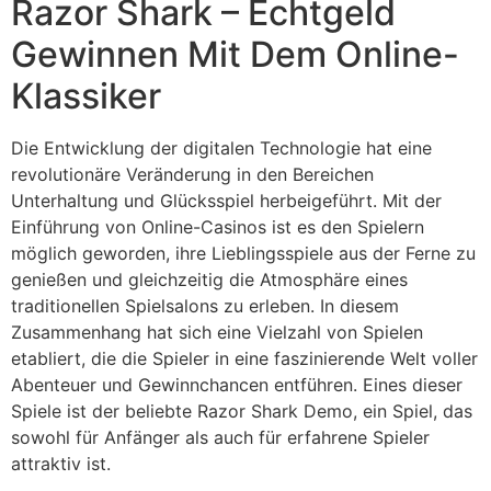
Razor Shark – Echtgeld
Gewinnen Mit Dem Online-
Klassiker
Die Entwicklung der digitalen Technologie hat eine
revolutionäre Veränderung in den Bereichen
Unterhaltung und Glücksspiel herbeigeführt. Mit der
Einführung von Online-Casinos ist es den Spielern
möglich geworden, ihre Lieblingsspiele aus der Ferne zu
genießen und gleichzeitig die Atmosphäre eines
traditionellen Spielsalons zu erleben. In diesem
Zusammenhang hat sich eine Vielzahl von Spielen
etabliert, die die Spieler in eine faszinierende Welt voller
Abenteuer und Gewinnchancen entführen. Eines dieser
Spiele ist der beliebte Razor Shark Demo, ein Spiel, das
sowohl für Anfänger als auch für erfahrene Spieler
attraktiv ist.