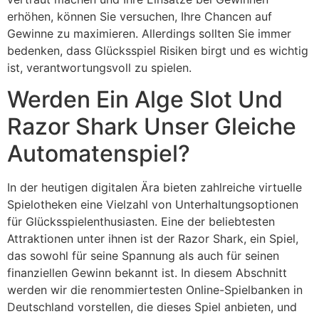
erhöhen, können Sie versuchen, Ihre Chancen auf
Gewinne zu maximieren. Allerdings sollten Sie immer
bedenken, dass Glücksspiel Risiken birgt und es wichtig
ist, verantwortungsvoll zu spielen.
Werden Ein Alge Slot Und
Razor Shark Unser Gleiche
Automatenspiel?
In der heutigen digitalen Ära bieten zahlreiche virtuelle
Spielotheken eine Vielzahl von Unterhaltungsoptionen
für Glücksspielenthusiasten. Eine der beliebtesten
Attraktionen unter ihnen ist der Razor Shark, ein Spiel,
das sowohl für seine Spannung als auch für seinen
finanziellen Gewinn bekannt ist. In diesem Abschnitt
werden wir die renommiertesten Online-Spielbanken in
Deutschland vorstellen, die dieses Spiel anbieten, und