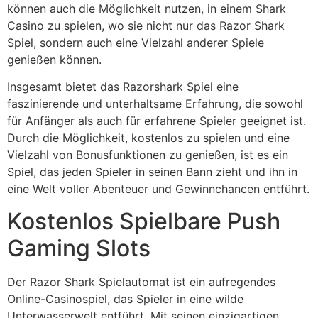
können auch die Möglichkeit nutzen, in einem Shark
Casino zu spielen, wo sie nicht nur das Razor Shark
Spiel, sondern auch eine Vielzahl anderer Spiele
genießen können.
Insgesamt bietet das Razorshark Spiel eine
faszinierende und unterhaltsame Erfahrung, die sowohl
für Anfänger als auch für erfahrene Spieler geeignet ist.
Durch die Möglichkeit, kostenlos zu spielen und eine
Vielzahl von Bonusfunktionen zu genießen, ist es ein
Spiel, das jeden Spieler in seinen Bann zieht und ihn in
eine Welt voller Abenteuer und Gewinnchancen entführt.
Kostenlos Spielbare Push
Gaming Slots
Der Razor Shark Spielautomat ist ein aufregendes
Online-Casinospiel, das Spieler in eine wilde
Unterwasserwelt entführt. Mit seinen einzigartigen