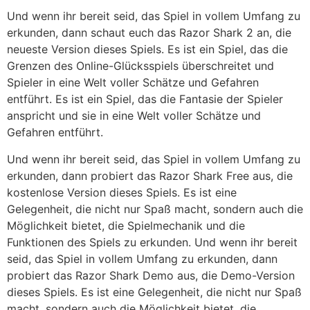
Und wenn ihr bereit seid, das Spiel in vollem Umfang zu
erkunden, dann schaut euch das Razor Shark 2 an, die
neueste Version dieses Spiels. Es ist ein Spiel, das die
Grenzen des Online-Glücksspiels überschreitet und
Spieler in eine Welt voller Schätze und Gefahren
entführt. Es ist ein Spiel, das die Fantasie der Spieler
anspricht und sie in eine Welt voller Schätze und
Gefahren entführt.
Und wenn ihr bereit seid, das Spiel in vollem Umfang zu
erkunden, dann probiert das Razor Shark Free aus, die
kostenlose Version dieses Spiels. Es ist eine
Gelegenheit, die nicht nur Spaß macht, sondern auch die
Möglichkeit bietet, die Spielmechanik und die
Funktionen des Spiels zu erkunden. Und wenn ihr bereit
seid, das Spiel in vollem Umfang zu erkunden, dann
probiert das Razor Shark Demo aus, die Demo-Version
dieses Spiels. Es ist eine Gelegenheit, die nicht nur Spaß
macht, sondern auch die Möglichkeit bietet, die