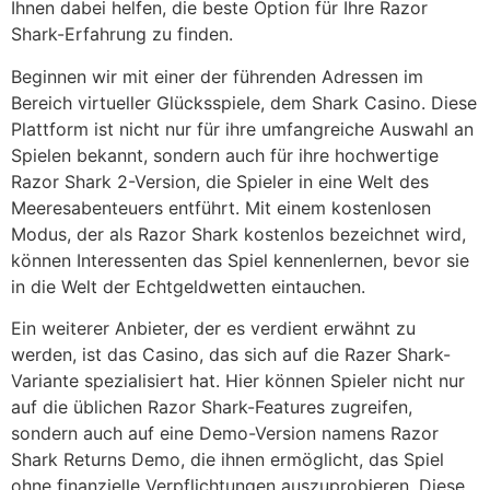
Ihnen dabei helfen, die beste Option für Ihre Razor
Shark-Erfahrung zu finden.
Beginnen wir mit einer der führenden Adressen im
Bereich virtueller Glücksspiele, dem Shark Casino. Diese
Plattform ist nicht nur für ihre umfangreiche Auswahl an
Spielen bekannt, sondern auch für ihre hochwertige
Razor Shark 2-Version, die Spieler in eine Welt des
Meeresabenteuers entführt. Mit einem kostenlosen
Modus, der als Razor Shark kostenlos bezeichnet wird,
können Interessenten das Spiel kennenlernen, bevor sie
in die Welt der Echtgeldwetten eintauchen.
Ein weiterer Anbieter, der es verdient erwähnt zu
werden, ist das Casino, das sich auf die Razer Shark-
Variante spezialisiert hat. Hier können Spieler nicht nur
auf die üblichen Razor Shark-Features zugreifen,
sondern auch auf eine Demo-Version namens Razor
Shark Returns Demo, die ihnen ermöglicht, das Spiel
ohne finanzielle Verpflichtungen auszuprobieren. Diese