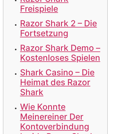
Freispiele
Razor Shark 2 – Die
Fortsetzung
Razor Shark Demo –
Kostenloses Spielen
Shark Casino – Die
Heimat des Razor
Shark
Wie Konnte
Meinereiner Der
Kontoverbindung