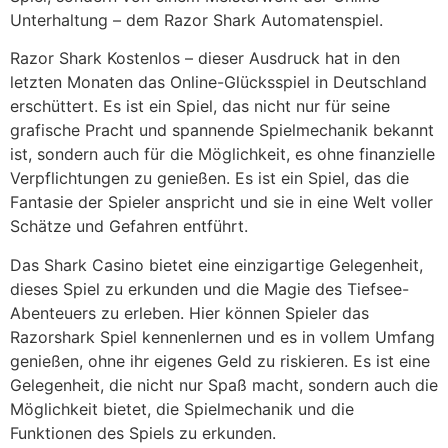
Unterhaltung – dem Razor Shark Automatenspiel.
Razor Shark Kostenlos – dieser Ausdruck hat in den
letzten Monaten das Online-Glücksspiel in Deutschland
erschüttert. Es ist ein Spiel, das nicht nur für seine
grafische Pracht und spannende Spielmechanik bekannt
ist, sondern auch für die Möglichkeit, es ohne finanzielle
Verpflichtungen zu genießen. Es ist ein Spiel, das die
Fantasie der Spieler anspricht und sie in eine Welt voller
Schätze und Gefahren entführt.
Das Shark Casino bietet eine einzigartige Gelegenheit,
dieses Spiel zu erkunden und die Magie des Tiefsee-
Abenteuers zu erleben. Hier können Spieler das
Razorshark Spiel kennenlernen und es in vollem Umfang
genießen, ohne ihr eigenes Geld zu riskieren. Es ist eine
Gelegenheit, die nicht nur Spaß macht, sondern auch die
Möglichkeit bietet, die Spielmechanik und die
Funktionen des Spiels zu erkunden.