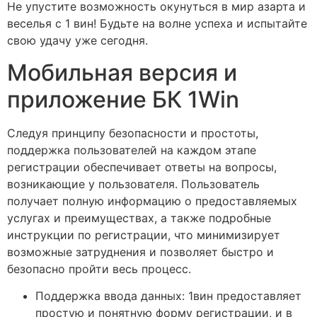
Не упустите возможность окунуться в мир азарта и
веселья с 1 вин! Будьте на волне успеха и испытайте
свою удачу уже сегодня.
Мобильная версия и
приложение БК 1Win
Следуя принципу безопасности и простоты,
поддержка пользователей на каждом этапе
регистрации обеспечивает ответы на вопросы,
возникающие у пользователя. Пользователь
получает полную информацию о предоставляемых
услугах и преимуществах, а также подробные
инструкции по регистрации, что минимизирует
возможные затруднения и позволяет быстро и
безопасно пройти весь процесс.
Поддержка ввода данных: 1вин предоставляет
простую и понятную форму регистрации, и в