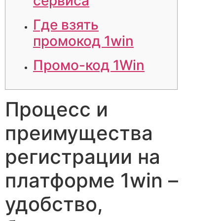
сервиса
Где взять
промокод 1win
Промо-код 1Win
Процесс и
преимущества
регистрации на
платформе 1win –
удобство,