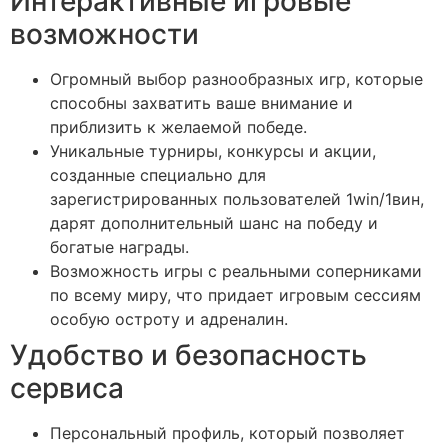
Интерактивные игровые
возможности
Огромный выбор разнообразных игр, которые
способны захватить ваше внимание и
приблизить к желаемой победе.
Уникальные турниры, конкурсы и акции,
созданные специально для
зарегистрированных пользователей 1win/1вин,
дарят дополнительный шанс на победу и
богатые награды.
Возможность игры с реальными соперниками
по всему миру, что придает игровым сессиям
особую остроту и адреналин.
Удобство и безопасность
сервиса
Персональный профиль, который позволяет