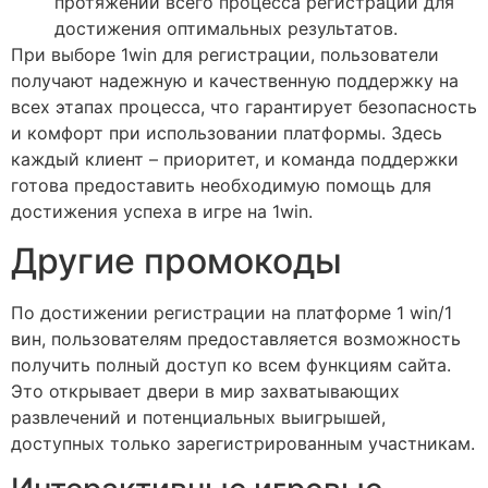
протяжении всего процесса регистрации для
достижения оптимальных результатов.
При выборе 1win для регистрации, пользователи
получают надежную и качественную поддержку на
всех этапах процесса, что гарантирует безопасность
и комфорт при использовании платформы. Здесь
каждый клиент – приоритет, и команда поддержки
готова предоставить необходимую помощь для
достижения успеха в игре на 1win.
Другие промокоды
По достижении регистрации на платформе 1 win/1
вин, пользователям предоставляется возможность
получить полный доступ ко всем функциям сайта.
Это открывает двери в мир захватывающих
развлечений и потенциальных выигрышей,
доступных только зарегистрированным участникам.