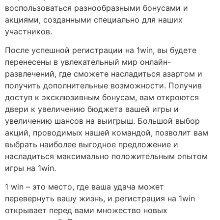
воспользоваться разнообразными бонусами и
акциями, созданными специально для наших
участников.
После успешной регистрации на 1win, вы будете
перенесены в увлекательный мир онлайн-
развлечений, где сможете насладиться азартом и
получить дополнительные возможности. Получив
доступ к эксклюзивным бонусам, вам откроются
двери к увеличению бюджета вашей игры и
увеличению шансов на выигрыш. Большой выбор
акций, проводимых нашей командой, позволит вам
выбрать наиболее выгодное предложение и
насладиться максимально положительным опытом
игры на 1win.
1 win – это место, где ваша удача может
перевернуть вашу жизнь, и регистрация на 1win
открывает перед вами множество новых