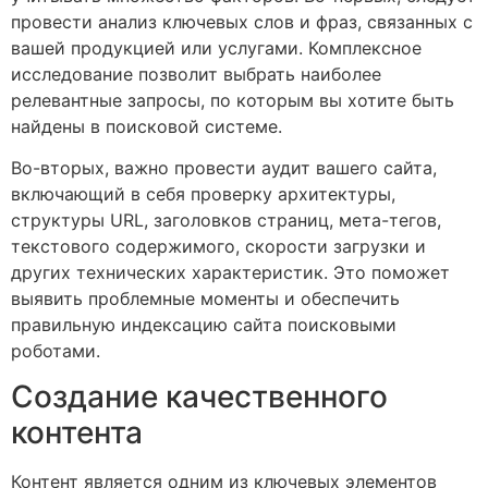
провести анализ ключевых слов и фраз, связанных с
вашей продукцией или услугами. Комплексное
исследование позволит выбрать наиболее
релевантные запросы, по которым вы хотите быть
найдены в поисковой системе.
Во-вторых, важно провести аудит вашего сайта,
включающий в себя проверку архитектуры,
структуры URL, заголовков страниц, мета-тегов,
текстового содержимого, скорости загрузки и
других технических характеристик. Это поможет
выявить проблемные моменты и обеспечить
правильную индексацию сайта поисковыми
роботами.
Создание качественного
контента
Контент является одним из ключевых элементов