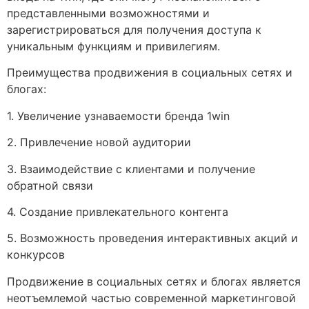
представленными возможностями и
зарегистрироваться для получения доступа к
уникальным функциям и привилегиям.
Преимущества продвижения в социальных сетях и
блогах:
1. Увеличение узнаваемости бренда 1win
2. Привлечение новой аудитории
3. Взаимодействие с клиентами и получение
обратной связи
4. Создание привлекательного контента
5. Возможность проведения интерактивных акций и
конкурсов
Продвижение в социальных сетях и блогах является
неотъемлемой частью современной маркетинговой