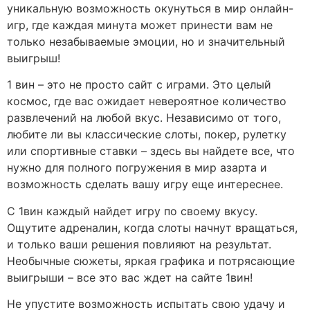
уникальную возможность окунуться в мир онлайн-
игр, где каждая минута может принести вам не
только незабываемые эмоции, но и значительный
выигрыш!
1 вин – это не просто сайт с играми. Это целый
космос, где вас ожидает невероятное количество
развлечений на любой вкус. Независимо от того,
любите ли вы классические слоты, покер, рулетку
или спортивные ставки – здесь вы найдете все, что
нужно для полного погружения в мир азарта и
возможность сделать вашу игру еще интереснее.
С 1вин каждый найдет игру по своему вкусу.
Ощутите адреналин, когда слоты начнут вращаться,
и только ваши решения повлияют на результат.
Необычные сюжеты, яркая графика и потрясающие
выигрыши – все это вас ждет на сайте 1вин!
Не упустите возможность испытать свою удачу и