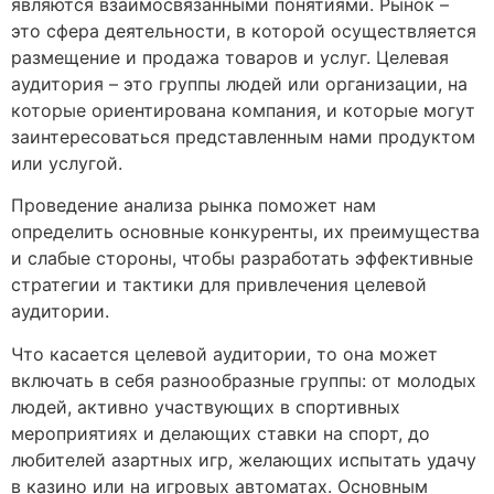
являются взаимосвязанными понятиями. Рынок –
это сфера деятельности, в которой осуществляется
размещение и продажа товаров и услуг. Целевая
аудитория – это группы людей или организации, на
которые ориентирована компания, и которые могут
заинтересоваться представленным нами продуктом
или услугой.
Проведение анализа рынка поможет нам
определить основные конкуренты, их преимущества
и слабые стороны, чтобы разработать эффективные
стратегии и тактики для привлечения целевой
аудитории.
Что касается целевой аудитории, то она может
включать в себя разнообразные группы: от молодых
людей, активно участвующих в спортивных
мероприятиях и делающих ставки на спорт, до
любителей азартных игр, желающих испытать удачу
в казино или на игровых автоматах. Основным