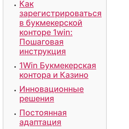
Как
зарегистрироваться
в букмекерской
конторе 1win:
Пошаговая
инструкция
1Win Букмекерская
контора и Казино
Инновационные
решения
Постоянная
адаптация