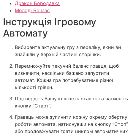
Дракон Бородавка
Молоді Бонзає
Інструкція Ігровому
Автомату
Вибирайте актуальну гру з переліку, який ви
знайшли у верхній частині сторінки.
Перемножуйте текучий баланс гравця, щоб
визначити, наскільки бажано запустити
автомат. Кожна гра потребуватиме різної
кількості грівен.
Підтвердіть Вашу кількість ставок та натисніть
кнопку “Старт”.
Гравець може зупинити кожну окрему обертку
роботи автомата, натиснувши на кнопку “Стоп”,
або продовжувати грати циклом автоматичних