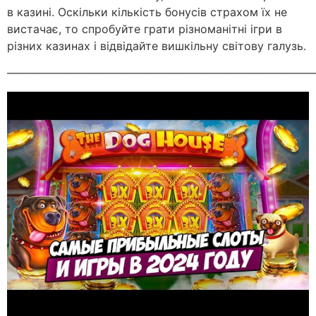
в казині. Оскільки кількість бонусів страхом їх не
вистачає, то спробуйте грати різноманітні ігри в
різних казинах і відвідайте вишкільну світову галузь.
———————————————————————————