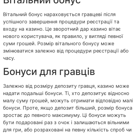
Вітальний бонус нараховується гравцеві після
успішного завершення процедури реєстрації та
входу на казино. Це зворотний дар казино вітає
нового користувача, як правило, у вигляді певної
суми грошей. Розмір вітального бонусу може
змінюватися залежно від процедури реєстрації або
часу.
Бонуси для гравців
Залежно від розміру депозиту гравця, казино може
надати подальші бонуси. Ті, хто депозитує відносно
малу суму грошей, можуть отримати відповідно малі
бонуси. Проте, якщо депозит більший, розмір бонуса
зростає до певного максимуму. Ці бонуси можуть
бути подаровані раз з очок і залишаються вільними
для гри, або розраховані на певну кількість спроб чи