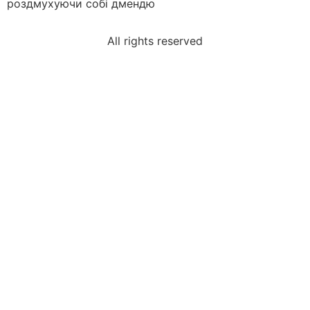
роздмухуючи собі дмендю
All rights reserved