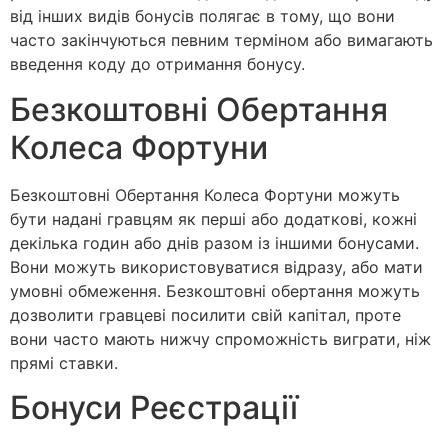
від інших видів бонусів полягає в тому, що вони
часто закінчуються певним терміном або вимагають
введення коду до отримання бонусу.
Безкоштовні Обертання
Колеса Фортуни
Безкоштовні Обертання Колеса Фортуни можуть
бути надані гравцям як перші або додаткові, кожні
декілька годин або днів разом із іншими бонусами.
Вони можуть використовуватися відразу, або мати
умовні обмеження. Безкоштовні обертання можуть
дозволити гравцеві посилити свій капітал, проте
вони часто мають нижчу спроможність виграти, ніж
прямі ставки.
Бонуси Реєстрації