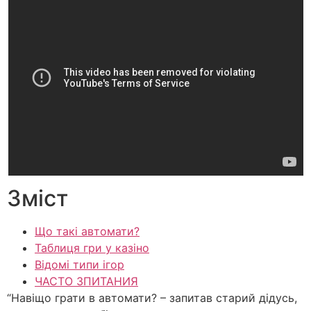
Зміст
Що такі автомати?
Таблиця гри у казіно
Відомі типи ігор
ЧАСТО ЗПИТАНИЯ
“Навіщо грати в автомати? – запитав старий дідусь,