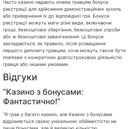
Часто казино надають новим гравцям бонуси
реєстрації для здійснення демонстраційних зусиль
або привернення їх до відповідної гри. Бонуси
реєстрації можуть мати різні види, включаючи
гроші, безкоштовні обертання, безкоштовні спроби
або ж безкоштовні завантаження. Ці бонуси
закладаються, як правило, після розміщення
першого депозиту гравцем, хоча можуть також бути
пов’язані з конкретною довгостроковою діяльністю
гравця або іншими умовами.
Відгуки
“Казино з бонусами:
Фантастично!”
“Я грав у багато казино, але Казино з бонусами
відрізняється своєю унікальною обіймистістю не
лише бонусами, але й великою кількістю