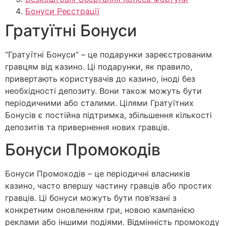
Бонуси Реєстрації
Гратуїтні Бонуси
“Гратуїтні Бонуси” – це подарунки зареєстрованим
гравцям від казино. Ці подарунки, як правило,
привертають користувачів до казино, іноді без
необхідності депозиту. Вони також можуть бути
періодичними або сталими. Цілями Гратуїтних
Бонусів є постійна підтримка, збільшення кількості
депозитів та привернення нових гравців.
Бонуси Промокодів
Бонуси Промокодів – це періодичні власників
казино, часто впершу частину гравців або простих
гравців. Ці бонуси можуть бути пов’язані з
конкретним оновленням гри, новою кампанією
реклами або іншими подіями. Відмінність промокоду