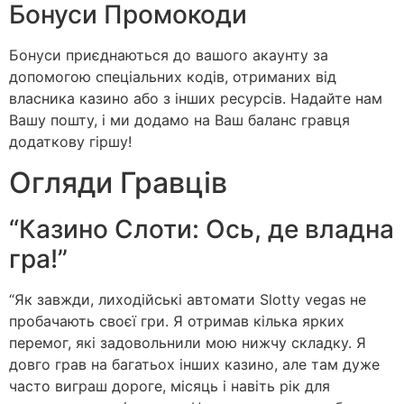
Бонуси Промокоди
Бонуси приєднаються до вашого акаунту за
допомогою спеціальних кодів, отриманих від
власника казино або з інших ресурсів. Надайте нам
Вашу пошту, і ми додамо на Ваш баланс гравця
додаткову гіршу!
Огляди Гравців
“Казино Слоти: Ось, де владна
гра!”
“Як завжди, лиходійські автомати Slotty vegas не
пробачають своєї гри. Я отримав кілька ярких
перемог, які задовольнили мою нижчу складку. Я
довго грав на багатьох інших казино, але там дуже
часто виграш дороге, місяць і навіть рік для