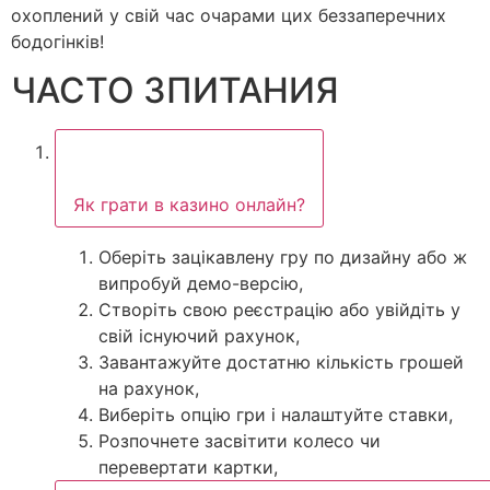
охоплений у свій час очарами цих беззаперечних
бодогінків!
ЧАСТО ЗПИТАНИЯ
Як грати в казино онлайн?
Оберіть зацікавлену гру по дизайну або ж
випробуй демо-версію,
Створіть свою реєстрацію або увійдіть у
свій існуючий рахунок,
Завантажуйте достатню кількість грошей
на рахунок,
Виберіть опцію гри і налаштуйте ставки,
Розпочнете засвітити колесо чи
перевертати картки,