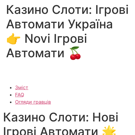
Казино Слоти: Ігрові
Автомати Україна
👉 Novі Ігрові
Автомати 🍒
Зміст
FAQ
Огляди гравців
Казино Слоти: Нові
Ігрові Автомати 🌟