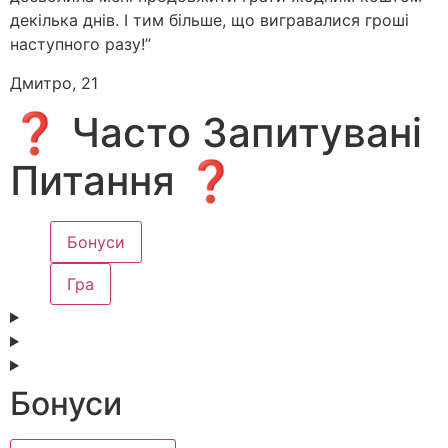
декілька днів. І тим більше, що вигравалися гроші
наступного разу!”
Дмитро, 21
❓ Часто Запитувані
Питання ❓
Бонуси
Гра
Бонуси