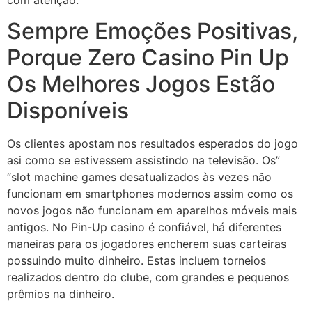
Sempre Emoções Positivas,
Porque Zero Casino Pin Up
Os Melhores Jogos Estão
Disponíveis
Os clientes apostam nos resultados esperados do jogo
asi como se estivessem assistindo na televisão. Os”
“slot machine games desatualizados às vezes não
funcionam em smartphones modernos assim como os
novos jogos não funcionam em aparelhos móveis mais
antigos. No Pin-Up casino é confiável, há diferentes
maneiras para os jogadores encherem suas carteiras
possuindo muito dinheiro. Estas incluem torneios
realizados dentro do clube, com grandes e pequenos
prêmios na dinheiro.