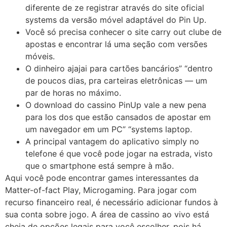
diferente de ze registrar através do site oficial
systems da versão móvel adaptável do Pin Up.
Você só precisa conhecer o site carry out clube de
apostas e encontrar lá uma seção com versões
móveis.
O dinheiro ajajai para cartões bancários” “dentro
de poucos dias, pra carteiras eletrônicas — um
par de horas no máximo.
O download do cassino PinUp vale a new pena
para los dos que estão cansados de apostar em
um navegador em um PC” “systems laptop.
A principal vantagem do aplicativo simply no
telefone é que você pode jogar na estrada, visto
que o smartphone está sempre à mão.
Aqui você pode encontrar games interessantes da
Matter-of-fact Play, Microgaming. Para jogar com
recurso financeiro real, é necessário adicionar fundos à
sua conta sobre jogo. A área de cassino ao vivo está
cheia de opções legais para você escolher, pois há