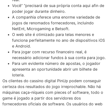
Você” “precisará de sua própria conta aqui afin de
poder jogar durante dinheiro.
A companhia oferece uma enorme variedade de
jogos de renomados fornecedores, incluindo
NetEnt, Microgaming e Betsoft.
O web site é otimizado para telas menores e
funciona perfeitamente no ano de dispositivos iOS
e Android.
Para jogar com recurso financeiro real, é
necessário adicionar fundos à sua conta para jogo.
Para um evidente número de apostas, o jogador
apresenta an oportunidade abrir um bilhete de
loteria.
Os clientes do cassino digital PinUp podem conseguir
certeza dos resultados do jogo irreprochable. Não há
máquinas caça-níqueis com pieces of software, todo o
game é jogado a partir dos servidores dos
fornecedores oficiais de software. Os usuários do web