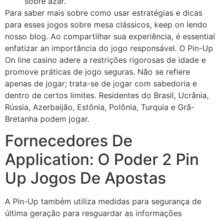
sobre azar.
Para saber mais sobre como usar estratégias e dicas
para esses jogos sobre mesa clássicos, keep on lendo
nosso blog. Ao compartilhar sua experiência, é essential
enfatizar an importância do jogo responsável. O Pin-Up
On line casino adere a restrições rigorosas de idade e
promove práticas de jogo seguras. Não se refiere
apenas de jogar; trata-se de jogar com sabedoria e
dentro de certos limites. Residentes do Brasil, Ucrânia,
Rússia, Azerbaijão, Estônia, Polônia, Turquia e Grã-
Bretanha podem jogar.
Fornecedores De
Application: O Poder 2 Pin
Up Jogos De Apostas
A Pin-Up também utiliza medidas para segurança de
última geração para resguardar as informações