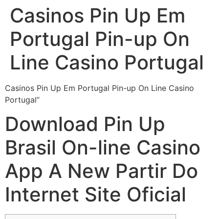
Casinos Pin Up Em
Portugal Pin-up On
Line Casino Portugal
Casinos Pin Up Em Portugal Pin-up On Line Casino
Portugal”
Download Pin Up
Brasil️ On-line Casino
App A New Partir Do
Internet Site Oficial