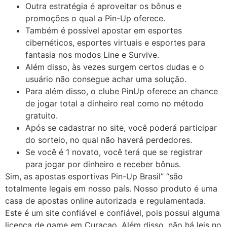
Outra estratégia é aproveitar os bônus e
promoções o qual a Pin-Up oferece.
Também é possível apostar em esportes
cibernéticos, esportes virtuais e esportes para
fantasia nos modos Line e Survive.
Além disso, às vezes surgem certos dudas e o
usuário não consegue achar uma solução.
Para além disso, o clube PinUp oferece an chance
de jogar total a dinheiro real como no método
gratuito.
Após se cadastrar no site, você poderá participar
do sorteio, no qual não haverá perdedores.
Se você é 1 novato, você terá que se registrar
para jogar por dinheiro e receber bônus.
Sim, as apostas esportivas Pin-Up Brasil” “são
totalmente legais em nosso país. Nosso produto é uma
casa de apostas online autorizada e regulamentada.
Este é um site confiável e confiável, pois possui alguma
licença de game em Curaçao. Além disso, não há leis no