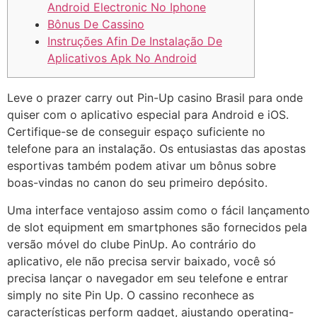
Android Electronic No Iphone
Bônus De Cassino
Instruções Afin De Instalação De
Aplicativos Apk No Android
Leve o prazer carry out Pin-Up casino Brasil para onde
quiser com o aplicativo especial para Android e iOS.
Certifique-se de conseguir espaço suficiente no
telefone para an instalação. Os entusiastas das apostas
esportivas também podem ativar um bônus sobre
boas-vindas no canon do seu primeiro depósito.
Uma interface ventajoso assim como o fácil lançamento
de slot equipment em smartphones são fornecidos pela
versão móvel do clube PinUp. Ao contrário do
aplicativo, ele não precisa servir baixado, você só
precisa lançar o navegador em seu telefone e entrar
simply no site Pin Up. O cassino reconhece as
características perform gadget, ajustando operating-