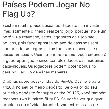
Países Podem Jogar No
Flag Up?
Existem muito poucos usuários dispostos an investir
imediatamente dinheiro real zero jogo, porque isto é um
pe?ón. Na realidade, estes jogadores de risco são
poucos, pois fazer apostas no ano de cassinos sem
comprender as regras at the todas as nuances – é um
passo arriscado. Usando o modo demo, você entenderá
a good operação e since complexidades das máquinas
caça-níqueis. Os jogadores podem obter bônus no
cassino Flag Up de várias maneiras.
O bônus sobre boas-vindas do Pin-Up Casino é para
+120% no seu primeiro depósito. Se o valor do seu
primeiro depósito for superior the R$ 125, você também
receberá two hundred fifity FS. Se você tiver qualquer
problema ou dúvida, durante favor, entre no ano de