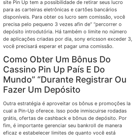
site Pin Up tem a possibilidade de retirar seus lucro
para as carteiras eletrônicas e cartões bancários
disponíveis. Para obter os lucro sem comissão, você
precisa pelo pequeno 3 vezes afin de” “percorrer o
depósito introdutória. Há também o limite no número
de aplicações criadas por dia, sony ericsson exceder 3,
você precisará esperar et pagar uma comissão.
Como Obter Um Bônus Do
Cassino Pin Up País E Do
Mundo” “Durante Registrar Ou
Fazer Um Depósito
Outra estratégia é aproveitar os bônus e promoções la
cual a Pin-Up oferece. Isso pode inmiscuirse rodadas
grátis, ofertas de cashback e bônus de depósito. Por
fim, é importante gerenciar seu bankroll de manera
eficaz e estabelecer limites de quanto você está