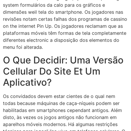
system formulários da calo para os gráficos e
dimensões weil tela do smartphone. Os jogadores nas
revisões notam certas falhas dos programas de cassino
on the internet Pin Up. Os jogadores reclamam que as
plataformas móveis têm formas de tela completamente
diferentes electronic a disposição dos elementos do
menu foi alterada.
O Que Decidir: Uma Versão
Cellular Do Site Et Um
Aplicativo?
Os convidados devem estar cientes de o qual nem
todas because máquinas de caça-níqueis podem ser
habilitadas em smartphones cependant antigos. Além
disto, às vezes os jogos antigos não funcionam em
aparelhos móveis modernos. Há algumas restrições