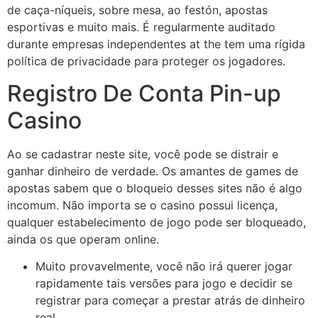
de caça-níqueis, sobre mesa, ao festón, apostas
esportivas e muito mais. É regularmente auditado
durante empresas independentes at the tem uma rígida
política de privacidade para proteger os jogadores.
Registro De Conta Pin-up
Casino
Ao se cadastrar neste site, você pode se distrair e
ganhar dinheiro de verdade. Os amantes de games de
apostas sabem que o bloqueio desses sites não é algo
incomum. Não importa se o casino possui licença,
qualquer estabelecimento de jogo pode ser bloqueado,
ainda os que operam online.
Muito provavelmente, você não irá querer jogar
rapidamente tais versões para jogo e decidir se
registrar para começar a prestar atrás de dinheiro
real.