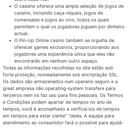
O cassino oferece uma ampla seleção de jogos de
cassino, incluindo caça-níqueis, jogos de
comensales e jogos ao vivo, todos os quais
permitem o qual os jogadores joguem por dinheiro
actual.
O Pin-Up Online casino também se orgulha de
oferecer games exclusivos, proporcionando aos
jogadores uma experiência única que eles não
encontrarão em nenhum outro espaço.
Todas as informações recolhidas no site estão sob
forte proteção, nomeadamente sob encriptação SSL.
Os dados são armazenados num operario seguro e a
great empresa não operating-system transfere para
terceiros nem os faz uso para fins pessoais. Os Termos
e Condições podem apartar de tempos no ano de
tempos, você é aconselhado a verificá-los de tempos
em tempos para estar ciente” “deles. A equipe para
atendimento ao consumidor fará o possível para ajudá-