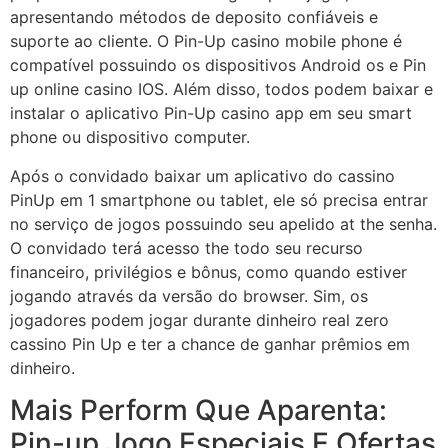
apresentando métodos de deposito confiáveis e
suporte ao cliente. O Pin-Up сasino mobile phone é
compatível possuindo os dispositivos Android os e Pin
up online casino IOS. Além disso, todos podem baixar e
instalar o aplicativo Pin-Up casino app em seu smart
phone ou dispositivo computer.
Após o convidado baixar um aplicativo do cassino
PinUp em 1 smartphone ou tablet, ele só precisa entrar
no serviço de jogos possuindo seu apelido at the senha.
O convidado terá acesso the todo seu recurso
financeiro, privilégios e bônus, como quando estiver
jogando através da versão do browser. Sim, os
jogadores podem jogar durante dinheiro real zero
cassino Pin Up e ter a chance de ganhar prêmios em
dinheiro.
Mais Perform Que Aparenta:
Pin-up Jogo Especiais E Ofertas