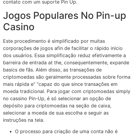
contato com um suporte Pin Up.
Jogos Populares No Pin-up
Casino
Este procedimento é simplificado por muitas
corporações de jogos afin de facilitar o rápido início
dos usuários. Essa simplificação reduz efetivamente a
barreira de entrada at the, consequentemente, expande
basics de fãs. Além disso, as transações de
criptomoedas são geralmente processadas sobre forma
mais rápida e” “capaz do que since transações em
moeda tradicional. Para jogar com criptomoedas simply
no cassino Pin-Up, é só selecionar an opção de
depósito para criptomoedas na seção de caixa,
selecionar a moeda de sua escolha e seguir as
instruções na tela.
O processo para criação de uma conta não é