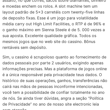
assalto, no que cofres, sacos sobre diamantes, dinheiro
e moedas enchem os rolos. A slot machine tem um
layout padrão de 5×3 carretéis com twenty-five linhas
de deposito fixas. Esse é um jogo para volatilidade
média carry out High Limit Facilities, o RTP é de 96% e
o ganho máximo em Sienna Steele é de 5. 000 vezes a
sua aposta. Excelente qualidade gráfica. Todos os
mesmos jogos que no web site do cassino. Bônus
rentáveis sem depósito.
Sim, u cassino é scrupoloso quanto ao fornecimento de
dados pessoais por parte 2 usuários, exigindo apenas
informações precisas. Mas a plataforma de jogos online
é a única responsável pela privacidade teus dados. O
histórico de suas operações, ganhos, transferências não
cairá nas mãos de pessoas inconforme intencionadas,
você tem a possibilidade de confiar totalmente no ano
de nós. Se ainda tiver dúvidas, angra a seção “Política
de Privacidade” no ano de nosso site electronic leia
com atenção.