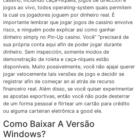
jogos ao vivo, todos operating-system quais permitem
la cual os jogadores joguem por dinheiro real. É
importante lembrar que jogar jogos de cassino envolve
risco, e ninguém pode explicar asi como ganhar
dinheiro simply no Pin-Up casino. Você” “precisará de
sua própria conta aqui afin de poder jogar durante
dinheiro. Sem inspección, somente modos de
demonstração de roleta e caça-níqueis estão
disponíveis. Muito possivelmente, você não ajajai querer
jogar velocemente tais versões de jogo e decidir se
registrar afin de começar an al atrás de recurso
financeiro real. Além disso, se você quiser experimentar
as apostas esportivas, então você não pode desterrar
de um forma pessoal e flirtear um cartão para crédito
ou alguma carteiran eletrônica a good ele.
Como Baixar A Versão
Windows?