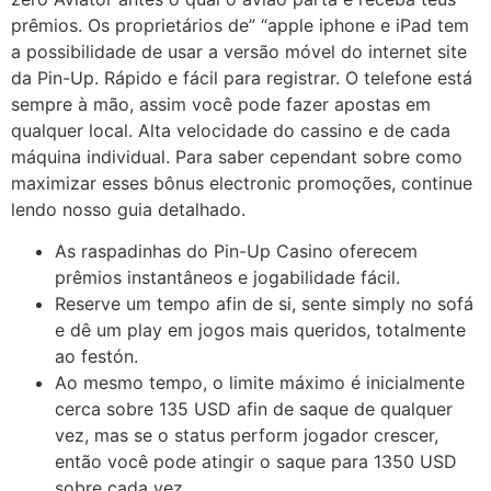
prêmios. Os proprietários de” “apple iphone e iPad tem
a possibilidade de usar a versão móvel do internet site
da Pin-Up. Rápido e fácil para registrar. O telefone está
sempre à mão, assim você pode fazer apostas em
qualquer local. Alta velocidade do cassino e de cada
máquina individual. Para saber cependant sobre como
maximizar esses bônus electronic promoções, continue
lendo nosso guia detalhado.
As raspadinhas do Pin-Up Casino oferecem
prêmios instantâneos e jogabilidade fácil.
Reserve um tempo afin de si, sente simply no sofá
e dê um play em jogos mais queridos, totalmente
ao festón.
Ao mesmo tempo, o limite máximo é inicialmente
cerca sobre 135 USD afin de saque de qualquer
vez, mas se o status perform jogador crescer,
então você pode atingir o saque para 1350 USD
sobre cada vez.