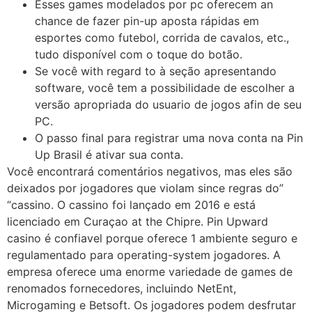
Esses games modelados por pc oferecem an
chance de fazer pin-up aposta rápidas em
esportes como futebol, corrida de cavalos, etc.,
tudo disponível com o toque do botão.
Se você with regard to à seção apresentando
software, você tem a possibilidade de escolher a
versão apropriada do usuario de jogos afin de seu
PC.
O passo final para registrar uma nova conta na Pin
Up Brasil é ativar sua conta.
Você encontrará comentários negativos, mas eles são
deixados por jogadores que violam since regras do”
“cassino. O cassino foi lançado em 2016 e está
licenciado em Curaçao at the Chipre. Pin Upward
casino é confiavel porque oferece 1 ambiente seguro e
regulamentado para operating-system jogadores. A
empresa oferece uma enorme variedade de games de
renomados fornecedores, incluindo NetEnt,
Microgaming e Betsoft. Os jogadores podem desfrutar