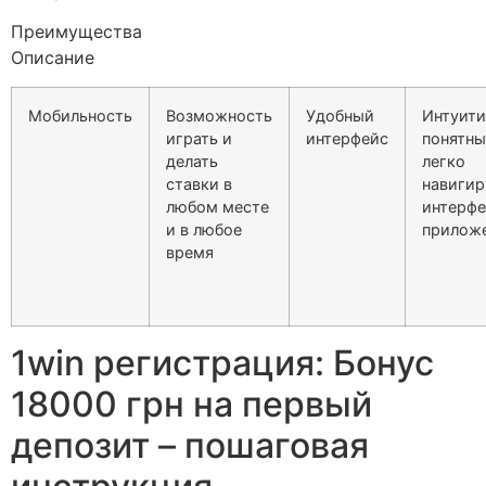
Преимущества
Описание
Мобильность
Возможность
Удобный
Интуити
играть и
интерфейс
понятны
делать
легко
ставки в
навиги
любом месте
интерф
и в любое
прилож
время
1win регистрация: Бонус
18000 грн на первый
депозит – пошаговая