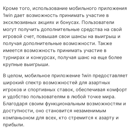
Кроме того, использование мобильного приложения
1win дает возможность принимать участие в
эксклюзивных акциях и бонусах. Пользователи
могут получить дополнительные средства на свой
игровой счет, повышая свои шансы на выигрыш и
получая дополнительные возможности. Также
имеется возможность принимать участие в
турнирах и конкурсах, получая шанс на еще более
крупные выигрыши.
В целом, мобильное приложение 1win предоставляет
широкий спектр возможностей для азартных
игроков и спортивных ставок, обеспечивая комфорт
и удобство пользователям в любой точке мира.
Благодаря своим функциональным возможностям и
доступности, оно становится незаменимым
компаньоном для всех, кто стремится к азарту и
прибыли.