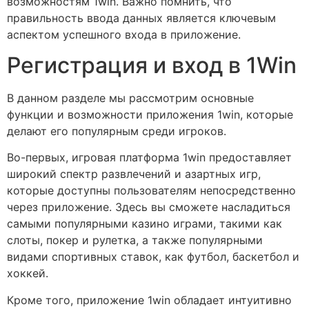
возможностям 1win. Важно помнить, что
правильность ввода данных является ключевым
аспектом успешного входа в приложение.
Регистрация и вход в 1Win
В данном разделе мы рассмотрим основные
функции и возможности приложения 1win, которые
делают его популярным среди игроков.
Во-первых, игровая платформа 1win предоставляет
широкий спектр развлечений и азартных игр,
которые доступны пользователям непосредственно
через приложение. Здесь вы сможете насладиться
самыми популярными казино играми, такими как
слоты, покер и рулетка, а также популярными
видами спортивных ставок, как футбол, баскетбол и
хоккей.
Кроме того, приложение 1win обладает интуитивно