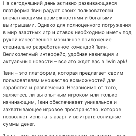
На сегодняшний день активно развивающаяся
платформа 1вин радует своих пользователей
впечатляющими возможностями и богатыми
выигрышами. Однако для полноценного погружения
в мир азартных игр и ставок необходимо иметь под
рукой качественное мобильное приложение,
специально разработанное командой 1вин.
Великолепный интерфейс, удобная навигация и
актуальные новости – все это ждет вас в 1win apk!
1вин – это платформа, которая предлагает своим
пользователям множество возможностей для
заработка и развлечения. Независимо от того,
являетесь ли вы опытным игроком или только
начинающим, 1вин обеспечивает уникальное и
захватывающее игровое пространство, которое
позволяет испытать азарт и выиграть солидные
суммы денег.
1 вин – это не только возможность выиграть, но и