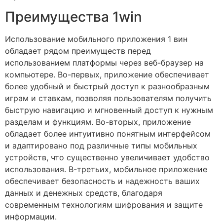
Преимущества 1win
Использование мобильного приложения 1 вин
обладает рядом преимуществ перед
использованием платформы через веб-браузер на
компьютере. Во-первых, приложение обеспечивает
более удобный и быстрый доступ к разнообразным
играм и ставкам, позволяя пользователям получить
быструю навигацию и мгновенный доступ к нужным
разделам и функциям. Во-вторых, приложение
обладает более интуитивно понятным интерфейсом
и адаптировано под различные типы мобильных
устройств, что существенно увеличивает удобство
использования. В-третьих, мобильное приложение
обеспечивает безопасность и надежность ваших
данных и денежных средств, благодаря
современным технологиям шифрования и защите
информации.