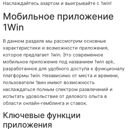
Наслаждайтесь азартом и выигрывайте с 1win!
Мобильное приложение
1Win
В данном разделе мы рассмотрим основные
характеристики и возможности приложения,
которое предлагает 1win. Это современное
мобильное приложение под названием 1win apk,
разработанное для удобного доступа к функционалу
платформы 1win. Независимо от места и времени,
пользователи 1вин имеют возможность
наслаждаться полным спектром развлечений и
испытать удовольствие от делового опыта в
области онлайн-гемблинга и ставок.
Ключевые функции
приложения