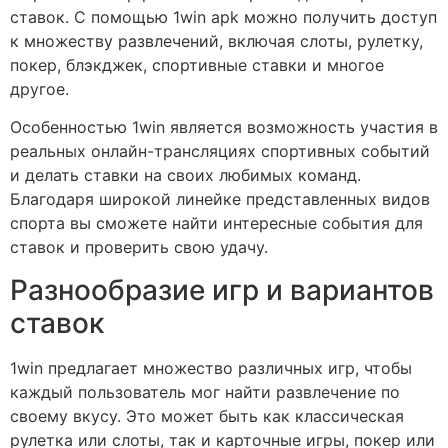
ставок. С помощью 1win apk можно получить доступ
к множеству развлечений, включая слоты, рулетку,
покер, блэкджек, спортивные ставки и многое
другое.
Особенностью 1win является возможность участия в
реальных онлайн-трансляциях спортивных событий
и делать ставки на своих любимых команд.
Благодаря широкой линейке представленных видов
спорта вы сможете найти интересные события для
ставок и проверить свою удачу.
Разнообразие игр и вариантов
ставок
1win предлагает множество различных игр, чтобы
каждый пользователь мог найти развлечение по
своему вкусу. Это может быть как классическая
рулетка или слоты, так и карточные игры, покер или